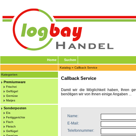
Home
Suchen
Katalog
»
Callback Service
Kategorien
Callback Service
Premiumware
Frischei
Damit wir die Möglichkeit haben, Ihren ge
Geflügel
benötigen wir von Ihnen einige Angaben ...
Gemüse
Matjes
Sonderposten
Eis
Name:
Fertiggerichte
Fisch
E-Mail:
Fleisch
Telefonnummer:
Geflügel
Gemüse