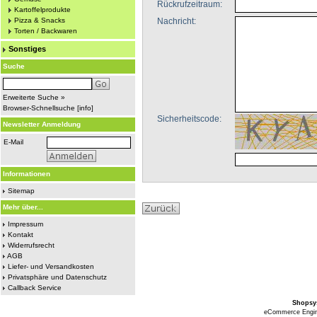
Rückrufzeitraum:
Kartoffelprodukte
Pizza & Snacks
Nachricht:
Torten / Backwaren
Sonstiges
Suche
Erweiterte Suche »
Browser-Schnellsuche
[
info
]
Sicherheitscode:
Newsletter Anmeldung
E-Mail
Informationen
Sitemap
Mehr über...
Impressum
Kontakt
Widerrufsrecht
AGB
Liefer- und Versandkosten
Privatsphäre und Datenschutz
Callback Service
Shopsy
eCommerce Engi