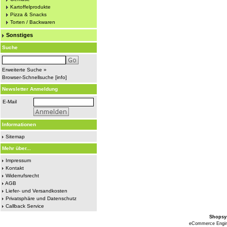
Kartoffelprodukte
Pizza & Snacks
Torten / Backwaren
Sonstiges
Suche
Erweiterte Suche »
Browser-Schnellsuche
[
info
]
Newsletter Anmeldung
E-Mail
Informationen
Sitemap
Mehr über...
Impressum
Kontakt
Widerrufsrecht
AGB
Liefer- und Versandkosten
Privatsphäre und Datenschutz
Callback Service
Shopsy
eCommerce Engi