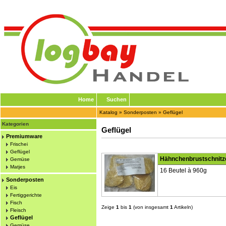
Home
Suchen
Katalog
»
Sonderposten
»
Geflügel
Kategorien
Geflügel
Premiumware
Frischei
Geflügel
Hähnchenbrustschnitz
Gemüse
Matjes
16 Beutel à 960g
Sonderposten
Eis
Fertiggerichte
Fisch
Zeige
1
bis
1
(von insgesamt
1
Artikeln)
Fleisch
Geflügel
Gemüse