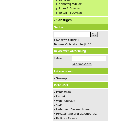
Kartoffelprodukte
Pizza & Snacks
Torten / Backwaren
Sonstiges
Suche
Erweiterte Suche »
Browser-Schnellsuche
[
info
]
Newsletter Anmeldung
E-Mail
Informationen
Sitemap
Mehr über...
Impressum
Kontakt
Widerrufsrecht
AGB
Liefer- und Versandkosten
Privatsphäre und Datenschutz
Callback Service