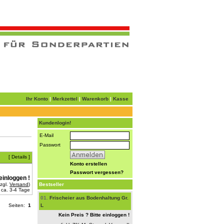
Ihr Konto
|
Merkzettel
|
Warenkorb
|
Kasse
Kundenlogin!
E-Mail
Passwort
[
Details
]
Konto erstellen
Passwort vergessen?
einloggen !
zzgl.
Versand
)
Bestseller
ca. 3-4 Tage
01.
Frischeier aus Bodenhaltung Gr.
Seiten:
1
L
Kein Preis ? Bitte einloggen !