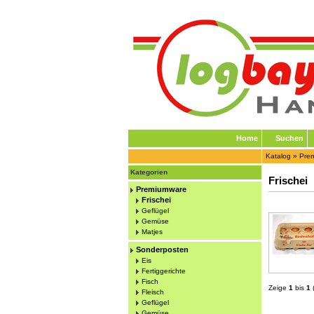
Home
Suchen
Katalog
»
Pre
Kategorien
Frischei
Premiumware
Frischei
Geflügel
Gemüse
Matjes
Sonderposten
Eis
Fertiggerichte
Fisch
Zeige
1
bis
1
Fleisch
Geflügel
Gemüse