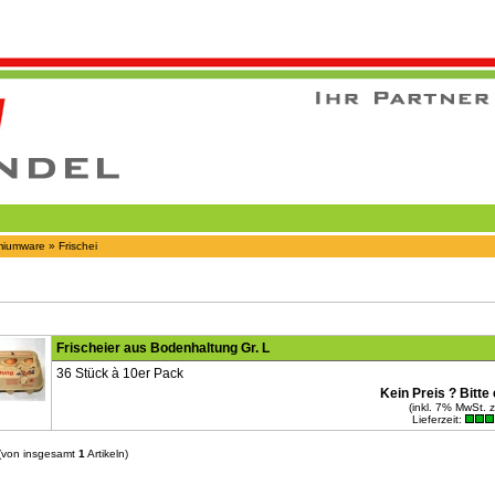
miumware
»
Frischei
Frischeier aus Bodenhaltung Gr. L
36 Stück à 10er Pack
Kein Preis ? Bitte 
(inkl. 7% MwSt. 
Lieferzeit:
(von insgesamt
1
Artikeln)